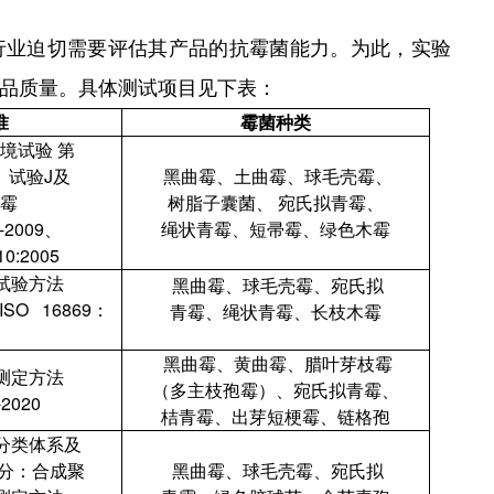
行业迫切需要评估其产品的抗霉菌能力。为此，实验
品质量。具体测试项目见下表：
准
霉菌
种类
境试验 第
 试验J及
黑曲霉、
土
曲
霉、
球
毛
壳霉、
霉
树脂
子
囊
菌、
宛氏
拟
青霉、
6-2009、
绳状青
霉、
短
帚
霉、
绿色木霉
10:2005
试验方
法
黑曲霉、球毛壳霉、
宛氏
拟
ISO 16869：
青霉、
绳状青
霉、
长
枝木霉
黑曲霉、黄曲霉、
腊叶芽
枝霉
测定方
法
（多主枝孢霉）、
宛氏拟青霉、
-2020
桔青霉、
出芽短梗霉、
链格孢
分类体系及
分：合成
聚
黑曲霉、球毛壳霉、
宛氏
拟