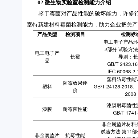
02 微生物实验室检测能力介绍
鉴于霉菌对产品性能的破坏能力，许多
室特新建材料霉菌检测能力，助力企业把关产
产品
类型
检测
项目
检测
标
电工电子产品
环
2
部
分
试验方法
电工
电子产
长霉
导
则：
长
品
GB/T 2423.1
IEC 60068-2-
塑料
防霉性能
防霉效果
评
塑料
GB/
T 24128-2018、
价
2008
漆膜耐
霉
菌
性
漆膜
耐霉菌
性能
GB/T 1741
非
金属垫片材料
试
验方法
第11
部
非
金属垫片
抗
霉
性能