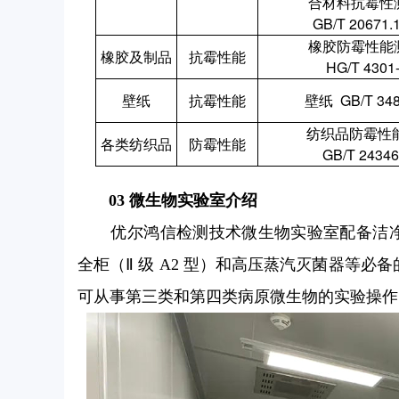
合
材料
抗霉性
GB/
T 20671.
橡胶防霉性能
橡胶
及
制品
抗霉性能
HG/
T
4301
壁纸
抗霉性能
壁纸
GB/T 34
纺织品防霉
性
各类纺织品
防霉性能
GB/
T
24346
03 微生物实验室介绍
优尔鸿信检测技术微生物实验室配备洁净
全柜（Ⅱ 级 A2 型）和高压蒸汽灭菌器等
可从事第三类和第四类病原微生物的实验操作