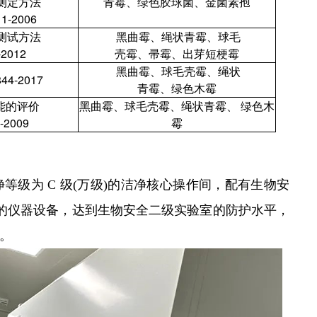
测定
方法
青霉、
绿色胶球菌、
金菌素孢
11-2006
测试方法
黑曲霉、
绳状青霉、
球毛
-2012
壳霉、
帚
霉、
出芽短梗霉
黑曲霉、球毛壳霉、
绳状
844-2017
青霉
、
绿色木霉
能的评价
黑曲霉、球毛壳霉、绳状
青霉
、
绿色木
-2009
霉
等级为 C 级(万级)的洁净核心操作间，配有生物安
必备的仪器设备，达到生物安全二级实验室的防护水平，
。