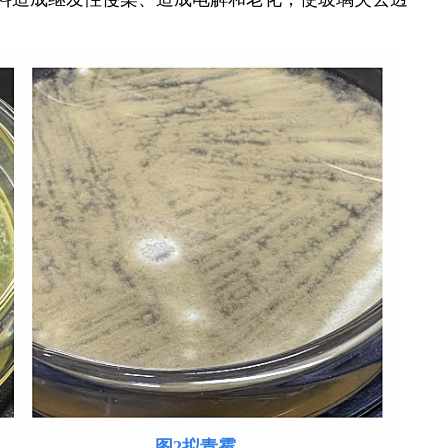
木霉
图2拟青霉