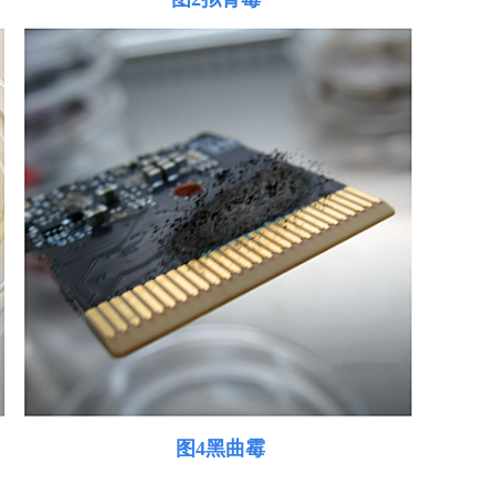
毛壳
图4黑曲霉