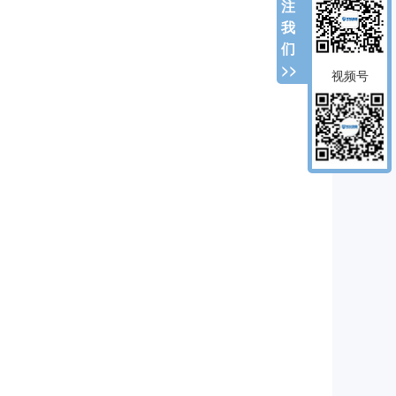
注
我
们
>>
视频号