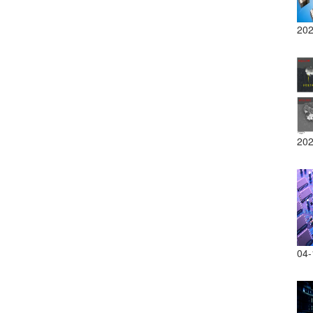
202
202
04-