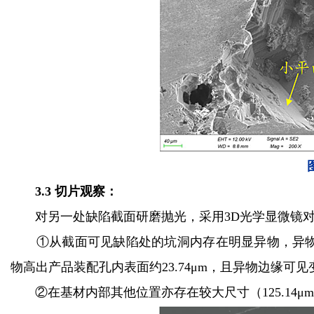
3.3 切片观察：
对另一处缺陷截面研磨抛光，采用3D光学显微镜
①从截面可见缺陷处的坑洞内存在明显异物，异物底
物高出产品装配孔内表面约23.74μm，且异物边缘
②在基材内部其他位置亦存在较大尺寸（125.14μ