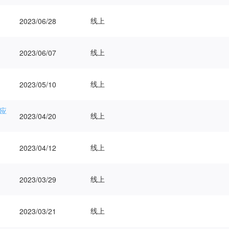
线上
2023/06/28
线上
2023/06/07
线上
2023/05/10
应
线上
2023/04/20
线上
2023/04/12
线上
2023/03/29
线上
2023/03/21