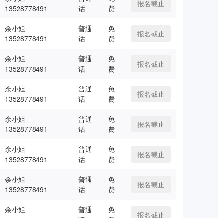
报名截止
13528778491
话
费
余小姐
普通
免
报名截止
13528778491
话
费
余小姐
普通
免
报名截止
13528778491
话
费
余小姐
普通
免
报名截止
13528778491
话
费
余小姐
普通
免
报名截止
13528778491
话
费
余小姐
普通
免
报名截止
13528778491
话
费
余小姐
普通
免
报名截止
13528778491
话
费
余小姐
普通
免
报名截止