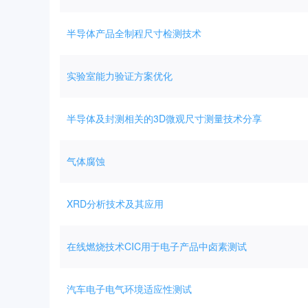
半导体产品全制程尺寸检测技术
实验室能力验证方案优化
半导体及封测相关的3D微观尺寸测量技术分享
气体腐蚀
XRD分析技术及其应用
在线燃烧技术CIC用于电子产品中卤素测试
汽车电子电气环境适应性测试