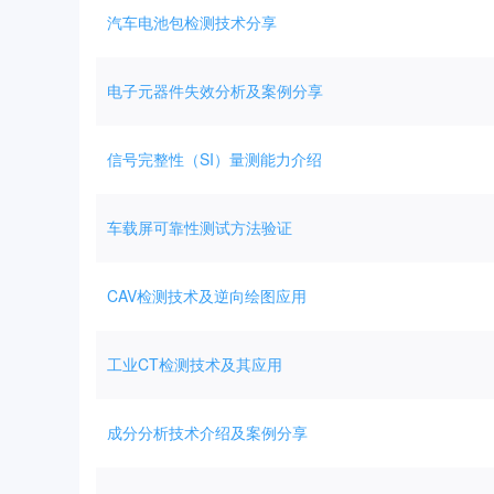
汽车电池包检测技术分享
电子元器件失效分析及案例分享
信号完整性（SI）量测能力介绍
车载屏可靠性测试方法验证
CAV检测技术及逆向绘图应用
工业CT检测技术及其应用
成分分析技术介绍及案例分享