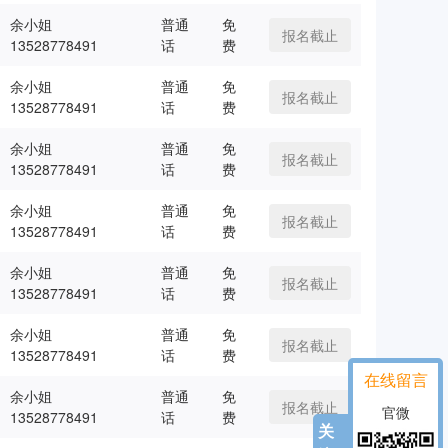
余小姐
普通
免
报名截止
13528778491
话
费
余小姐
普通
免
报名截止
13528778491
话
费
余小姐
普通
免
报名截止
13528778491
话
费
余小姐
普通
免
报名截止
13528778491
话
费
余小姐
普通
免
报名截止
13528778491
话
费
余小姐
普通
免
报名截止
13528778491
话
费
在线留言
余小姐
普通
免
报名截止
官微
13528778491
话
费
关