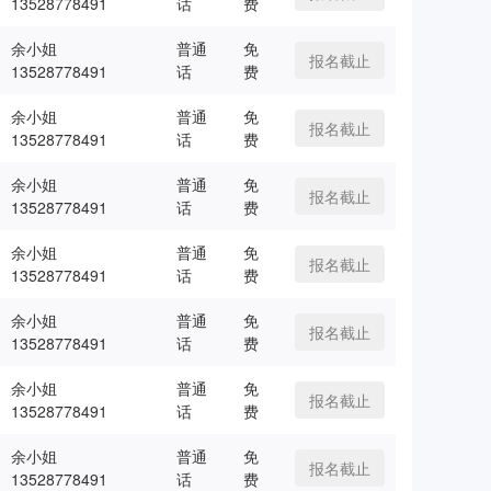
13528778491
话
费
余小姐
普通
免
报名截止
13528778491
话
费
余小姐
普通
免
报名截止
13528778491
话
费
余小姐
普通
免
报名截止
13528778491
话
费
余小姐
普通
免
报名截止
13528778491
话
费
余小姐
普通
免
报名截止
13528778491
话
费
余小姐
普通
免
报名截止
13528778491
话
费
余小姐
普通
免
报名截止
13528778491
话
费